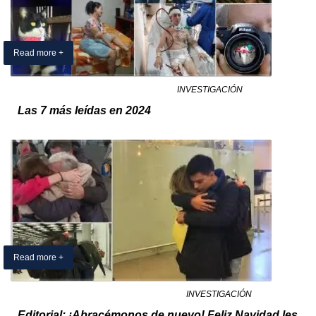
Read more +
01 January 2025
By Exclusivo Colombia
in
INVESTIGACIÓN
Las 7 más leídas en 2024
Read more +
23 December 2024
By Exclusivo Colombia
in
INVESTIGACIÓN
Editorial: ¡Abracémonos de nuevo! Feliz Navidad les