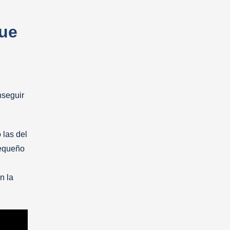
que
nseguir
 las del
pequeño
n la