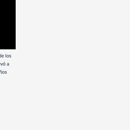
de los
evó a
años