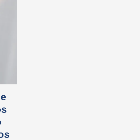
de
os
o
os