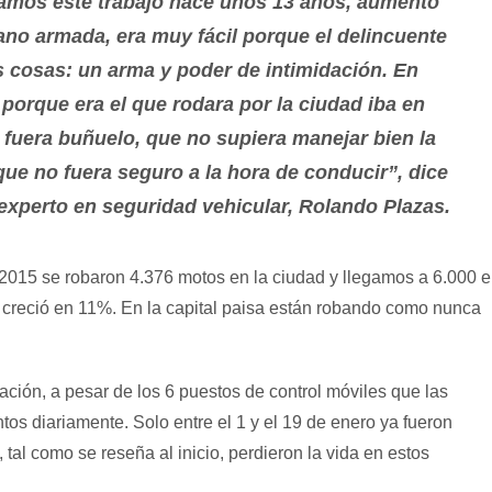
amos este trabajo hace unos 13 años, aumentó
no armada, era muy fácil porque el delincuente
 cosas: un arma y poder de intimidación. En
n porque era el que rodara por la ciudad iba en
 fuera buñuelo, que no supiera manejar bien la
ue no fuera seguro a la hora de conducir”, dice
 experto en seguridad vehicular, Rolando Plazas.
n 2015 se robaron 4.376 motos en la ciudad y llegamos a 6.000 
n creció en 11%. En la capital paisa están robando como nunca
uación, a pesar de los 6 puestos de control móviles que las
os diariamente. Solo entre el 1 y el 19 de enero ya fueron
tal como se reseña al inicio, perdieron la vida en estos