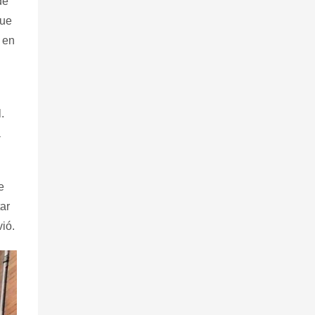
de
que
 en
.
a
e
tar
ió.