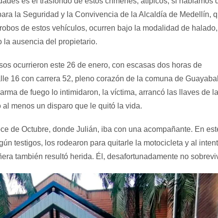
dades es el trasfondo de estos crímenes, atípicos, si hablamos 
para la Seguridad y la Convivencia de la Alcaldía de Medellín, 
obos de estos vehículos, ocurren bajo la modalidad de halado,
 la ausencia del propietario.
asos ocurrieron este 26 de enero, con escasas dos horas de
calle 16 con carrera 52, pleno corazón de la comuna de Guayabal
rma de fuego lo intimidaron, la víctima, arrancó las llaves de l
ió al menos un disparo que le quitó la vida.
oce de Octubre, donde Julián, iba con una acompañante. En est
n testigos, los rodearon para quitarle la motocicleta y al inten
era también resultó herida. Él, desafortunadamente no sobreviv