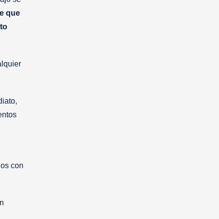
de que
to
lquier
iato,
entos
dos con
En