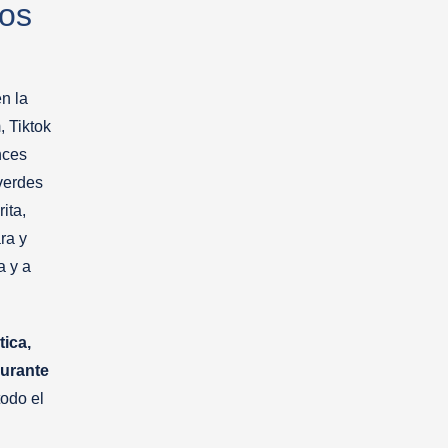
ños
n la
, Tiktok
nces
verdes
ita,
ra y
a y a
ica,
durante
todo el