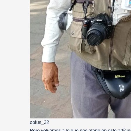
oplus_32
Pero volvamos a lo que nos atañe en este artícu