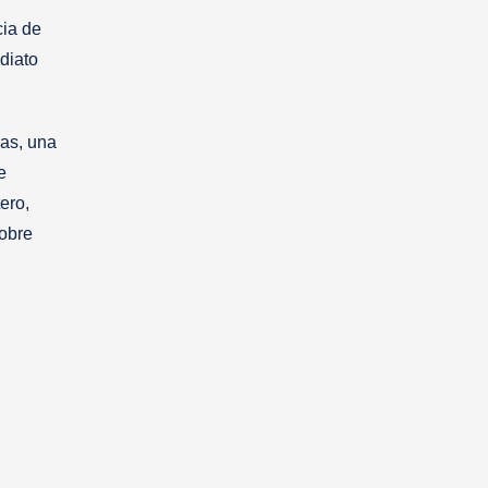
cia de
ediato
ras, una
e
ero,
sobre