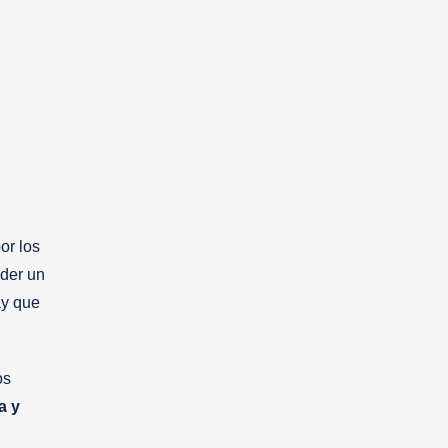
or los
nder un
ay que
os
a y