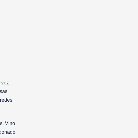
l vez
sas.
redes.
s. Vino
ndonado