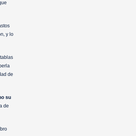
 que
astos
n, y lo
tablas
berla
idad de
mo su
ra de
mbro