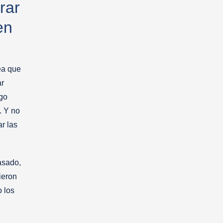
rar
en
ea que
ar
ngo
. Y no
r las
asado,
ieron
 los