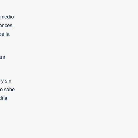
n medio
tonces,
de la
 un
y sin
no sabe
dría