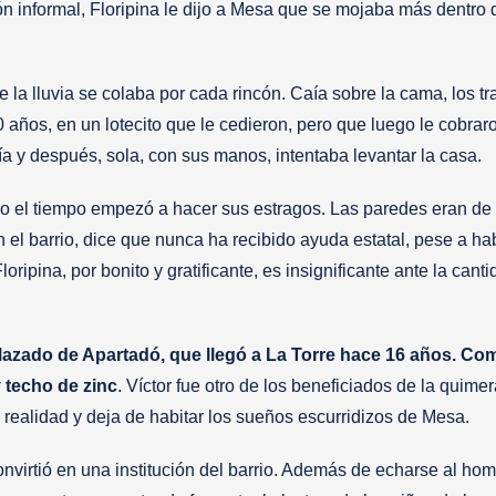
n informal, Floripina le dijo a Mesa que se mojaba más dentro
la lluvia se colaba por cada rincón. Caía sobre la cama, los tr
 años, en un lotecito que le cedieron, pero que luego le cobraro
ía y después, sola, con sus manos, intentaba levantar la casa.
ero el tiempo empezó a hacer sus estragos. Las paredes eran de 
el barrio, dice que nunca ha recibido ayuda estatal, pese a ha
oripina, por bonito y gratificante, es insignificante ante la cant
splazado de Apartadó, que llegó a La Torre hace 16 años. Co
y techo de zinc
. Víctor fue otro de los beneficiados de la quime
realidad y deja de habitar los sueños escurridizos de Mesa.
virtió en una institución del barrio. Además de echarse al ho