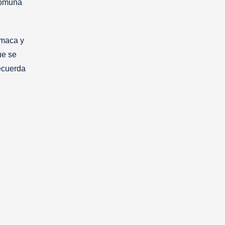
 comuna
amaca y
ue se
recuerda