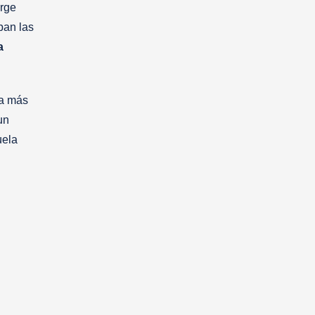
orge
ban las
a
na más
un
uela